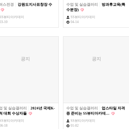
퍼스전경
강원도지사표창장 수
수업 및 실습갤러리
방과후교육(특
수분장)
SS뷰티아카데미
SS뷰티아카데미
03-10
04-14
공지
공지
업 및 실습갤러리
2024년 국제K-
수업 및 실습갤러리
업스타일 자격
쳐 대회 수상자들
증 준비는 SS뷰티아카데…
SS뷰티아카데미
SS뷰티아카데미
06-18
01-02