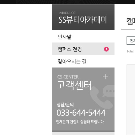
전
Total