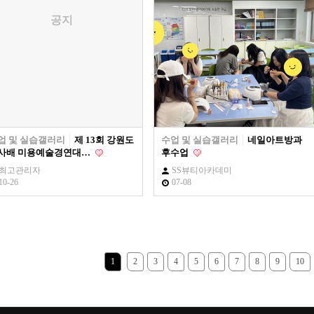
공지
업 및 실습갤러리
제 13회 강원도
수업 및 실습갤러리
네일아트방과
사배 미용예술경연대…
후수업
최고관리자
SS뷰티아카데미
10-26
07-08
1
2
3
4
5
6
7
8
9
10