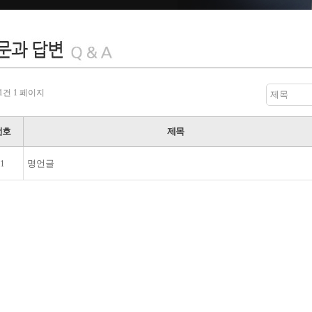
 1건
1 페이지
제목
번호
제목
1
명언글