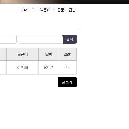
글쓴이
날짜
조회
이진태
02-17
94
글쓰기